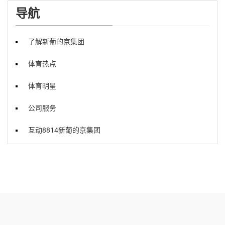
导航
了解新葡的京集团
体育热点
体育明星
公司服务
互动8814新葡的京集团