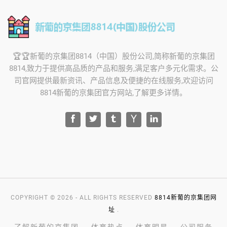
🏆🏆新葡的京集团8814（中国）股份公司,简称新葡的京集团
8814,致力于提供高品质的产品和服务,满足客户多元化需求。公
司官网提供最新资讯、产品信息及便捷的在线服务,欢迎访问
8814新葡的京集团官方网站,了解更多详情。
COPYRIGHT © 2026 - ALL RIGHTS RESERVED
8814新葡的京集团网
址
.
了解新葡的京集团
体育热点
体育明星
公司服务