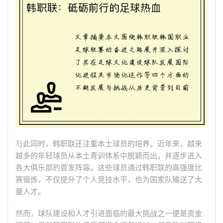
与此同时，韩职联还注重本土球员的培养。近年来，越来
越多的年轻球员从本土青训体系中脱颖而出，并逐步进入
各大俱乐部的首发阵容。这些球员通过韩职联的高强度比
赛锻炼，不仅提升了个人竞技水平，也为国家队输送了大
量人才。
然而，球队建设和人才引进面临的最大挑战之一便是资金