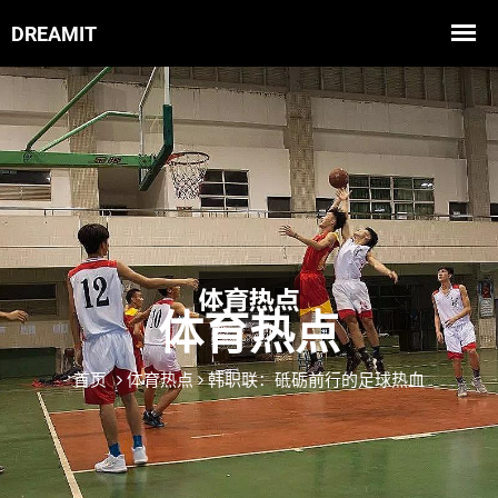
体育热点
首页
体育热点
韩职联：砥砺前行的足球热血