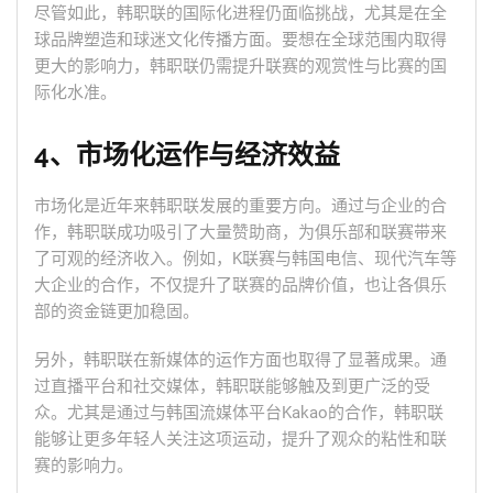
尽管如此，韩职联的国际化进程仍面临挑战，尤其是在全
球品牌塑造和球迷文化传播方面。要想在全球范围内取得
更大的影响力，韩职联仍需提升联赛的观赏性与比赛的国
际化水准。
4、市场化运作与经济效益
市场化是近年来韩职联发展的重要方向。通过与企业的合
作，韩职联成功吸引了大量赞助商，为俱乐部和联赛带来
了可观的经济收入。例如，K联赛与韩国电信、现代汽车等
大企业的合作，不仅提升了联赛的品牌价值，也让各俱乐
部的资金链更加稳固。
另外，韩职联在新媒体的运作方面也取得了显著成果。通
过直播平台和社交媒体，韩职联能够触及到更广泛的受
众。尤其是通过与韩国流媒体平台Kakao的合作，韩职联
能够让更多年轻人关注这项运动，提升了观众的粘性和联
赛的影响力。