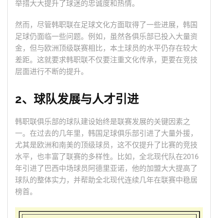
举措大大提升了球迷的忠诚度和热情。
然而，尽管韩职联在足球文化方面取得了一些进展，韩国
足球仍面临一些问题。例如，虽然各俱乐部已投入大量资
金，但与欧洲顶级联赛相比，本土球员的水平仍存在较大
差距。这就要求韩职联不仅要注重文化传承，更要在竞技
层面进行不断的提升。
2、球队发展与人才引进
韩职联俱乐部的球队建设始终是联赛发展的关键因素之
一。在过去的几年里，韩国足球俱乐部引进了大量外援，
尤其是欧洲和南美的顶级球员，这不仅提升了比赛的竞技
水平，也丰富了联赛的多样性。比如，全北现代队在2016
年引进了巴西中场球员阿德里亚诺，他的加盟大大提高了
球队的整体实力，并帮助全北现代连续几年在联赛中稳居
榜首。