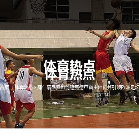
体育热点
首页
体育热点
拜仁慕尼黑如何稳居德甲霸主地位并引领欧洲足