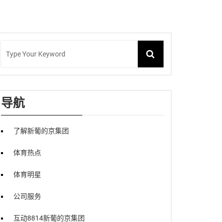
导航
了解新葡的京集团
体育热点
体育明星
公司服务
互动8814新葡的京集团