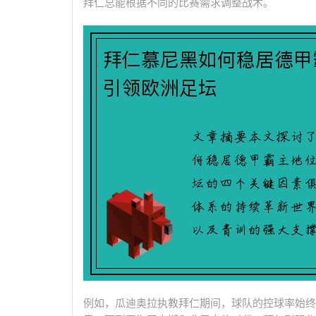
拜仁总能根据不同的比赛需求调整战术。
例如，瓜迪奥拉执教拜仁期间，球队的控球率始终