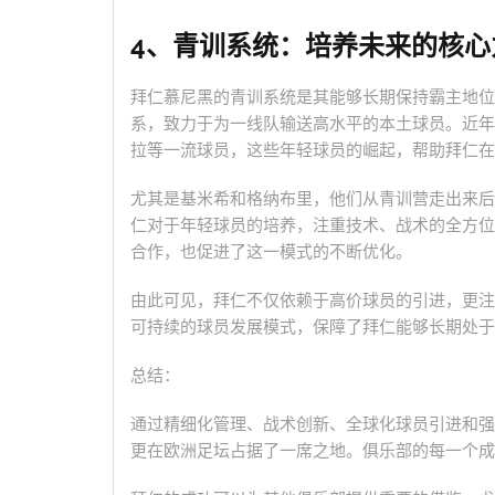
4、青训系统：培养未来的核心
拜仁慕尼黑的青训系统是其能够长期保持霸主地位
系，致力于为一线队输送高水平的本土球员。近年
拉等一流球员，这些年轻球员的崛起，帮助拜仁在
尤其是基米希和格纳布里，他们从青训营走出来后
仁对于年轻球员的培养，注重技术、战术的全方位
合作，也促进了这一模式的不断优化。
由此可见，拜仁不仅依赖于高价球员的引进，更注
可持续的球员发展模式，保障了拜仁能够长期处于
总结：
通过精细化管理、战术创新、全球化球员引进和强
更在欧洲足坛占据了一席之地。俱乐部的每一个成